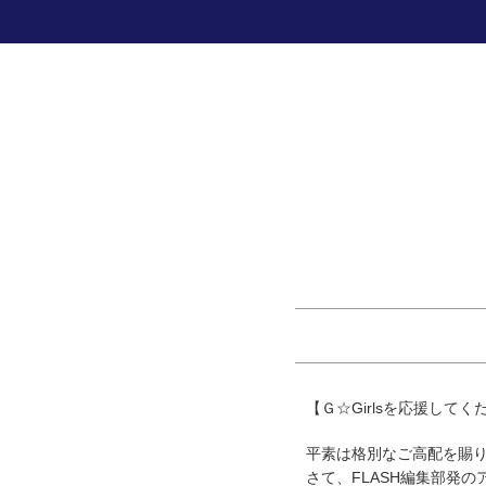
【Ｇ☆Girlsを応援して
平素は格別なご高配を賜
さて、FLASH編集部発の